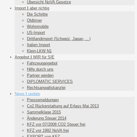
Übersicht NoVA Gesetze
Import
|
aber richtig
Die Schritte
Oldtimer
Wohnmobile
US-Import
Drittlandimport (Schweiz, Japan, ...)
Italien Import
Klein-LKW N1
Angebot
|
WIR für SIE
Fahrzeugangebot
Hilfe durch uns
Partner werden
DIPLOMATIC SERVICES
Rechtsanwaltskanzlei
News
|
update
Pressemeldungen
Co2 Rückerstattung auf Erlass Mai 2013
Sammelklage 2015
Änderung Steuer 2014
KFZ vor 07/2008 CO2 Steuer frei
KFZ vor 1992 NoVA frei
EXPORT von KFZ