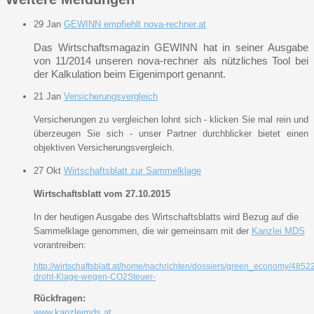
29
Jan
GEWINN empfiehlt nova-rechner.at
Das Wirtschaftsmagazin GEWINN hat in seiner Ausgabe
von 11/2014 unseren nova-rechner als nützliches Tool bei
der Kalkulation beim Eigenimport genannt.
21
Jan
Versicherungsvergleich
Versicherungen zu vergleichen lohnt sich - klicken Sie mal rein und
überzeugen Sie sich - unser Partner durchblicker bietet einen
objektiven Versicherungsvergleich.
27
Okt
Wirtschaftsblatt zur Sammelklage
Wirtschaftsblatt vom 27.10.2015
In der heutigen Ausgabe des Wirtschaftsblatts wird Bezug auf die
Sammelklage genommen, die wir gemeinsam mit der
Kanzlei MDS
vorantreiben:
http://wirtschaftsblatt.at/home/nachrichten/dossiers/green_economy/485
droht-Klage-wegen-CO2Steuer-
Rückfragen:
www.kanzleimds.at