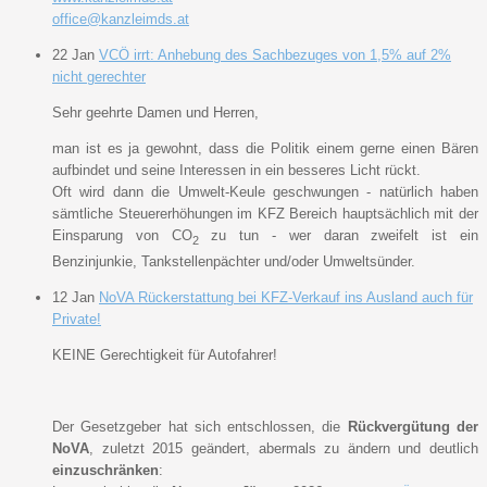
office@kanzleimds.at
22
Jan
VCÖ irrt: Anhebung des Sachbezuges von 1,5% auf 2%
nicht gerechter
Sehr geehrte Damen und Herren,
man ist es ja gewohnt, dass die Politik einem gerne einen Bären
aufbindet und seine Interessen in ein besseres Licht rückt.
Oft wird dann die Umwelt-Keule geschwungen - natürlich haben
sämtliche Steuererhöhungen im KFZ Bereich hauptsächlich mit der
Einsparung von CO
zu tun - wer daran zweifelt ist ein
2
Benzinjunkie, Tankstellenpächter und/oder Umweltsünder.
12
Jan
NoVA Rückerstattung bei KFZ-Verkauf ins Ausland auch für
Private!
KEINE Gerechtigkeit für Autofahrer!
Der Gesetzgeber hat sich entschlossen, die
Rückvergütung der
NoVA
, zuletzt 2015 geändert, abermals zu ändern und deutlich
einzuschränken
: