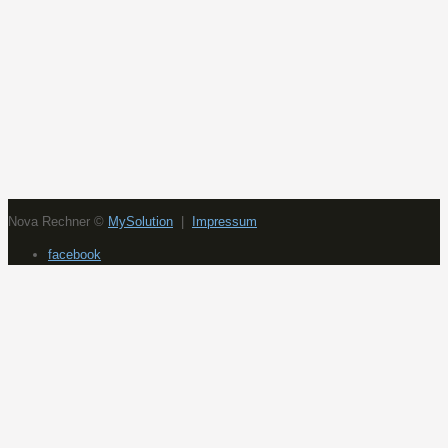
Nova Rechner
©
MySolution
|
Impressum
facebook