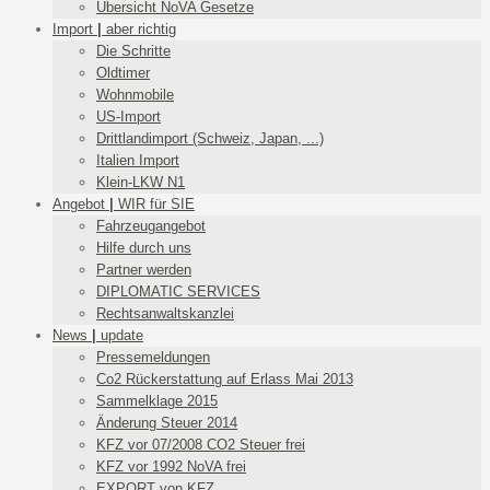
Übersicht NoVA Gesetze
Import
|
aber richtig
Die Schritte
Oldtimer
Wohnmobile
US-Import
Drittlandimport (Schweiz, Japan, ...)
Italien Import
Klein-LKW N1
Angebot
|
WIR für SIE
Fahrzeugangebot
Hilfe durch uns
Partner werden
DIPLOMATIC SERVICES
Rechtsanwaltskanzlei
News
|
update
Pressemeldungen
Co2 Rückerstattung auf Erlass Mai 2013
Sammelklage 2015
Änderung Steuer 2014
KFZ vor 07/2008 CO2 Steuer frei
KFZ vor 1992 NoVA frei
EXPORT von KFZ